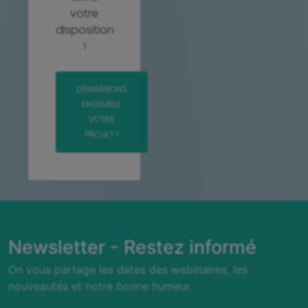
votre
disposition
!
DÉMARRONS
ENSEMBLE
VOTRE
PROJET !
Newsletter - Restez informé
On vous partage les dates des webinaires, les
nouveautés et notre bonne humeur.