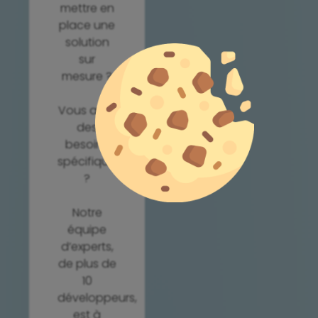
mettre en
place une
solution
sur
mesure ?
Vous avez
des
besoins
spécifiques
?
Notre
équipe
d’experts,
de plus de
10
développeurs,
est à