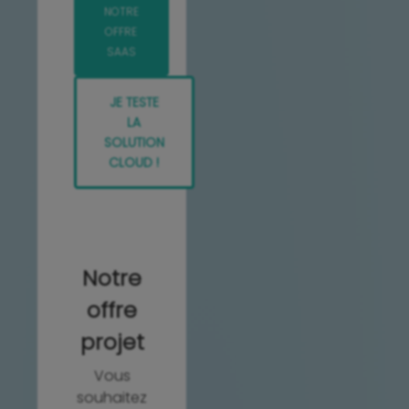
NOTRE
OFFRE
SAAS
JE TESTE
LA
SOLUTION
CLOUD !
Notre
offre
projet
Vous
souhaitez