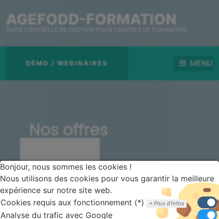
AGEFODD-FORMATION
SUITE LOGICIELLE DE GESTION POUR CENTRES DE FORMATION
MENU
DÉMO / WEBINAIRES
Nos offres
Notre
Bonjour, nous sommes les cookies !
Nous utilisons des cookies pour vous garantir la meilleure
offre
expérience sur notre site web.
Cloud
Cookies requis aux fonctionnement (*)
Plus d'infos
Analyse du trafic avec Google
Optimisez