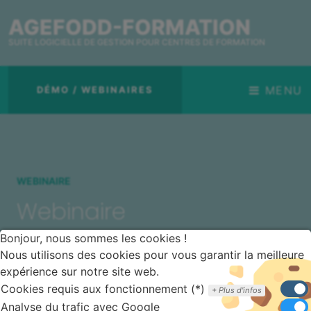
AGEFODD-FORMATION
SUITE LOGICIELLE DE GESTION POUR CENTRES DE FORMATION
MENU
DÉMO / WEBINAIRES
WEBINAIRE
Webinaire
Bonjour, nous sommes les cookies !
Nous utilisons des cookies pour vous garantir la meilleure
expérience sur notre site web.
Pour suivre toutes nos actualités, inscrivez-vous à
notre newsletter !
Cookies requis aux fonctionnement (*)
Plus d'infos
Analyse du trafic avec Google