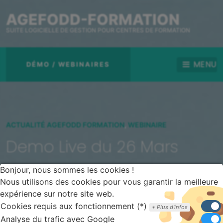
AGEFODD-FORMATION
SUITE LOGICIELLE DE GESTION POUR CENTRES DE FORMATION
MENU
DÉMO / WEBINAIRES
ACTUALITÉ AGEFODD FORMATION
,
WEBINAIRE
Demo Live du 26 Mars
2024
Bonjour, nous sommes les cookies !
Nous utilisons des cookies pour vous garantir la meilleure
Notre demo live est maintenant terminée, mais vous
expérience sur notre site web.
pouvez vous inscrire dès maintenant à notre prochaine
Cookies requis aux fonctionnement (*)
Plus d'infos
démonstration.
Analyse du trafic avec Google