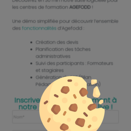
Découvrez en 30 min notre suite logicielle pour
les centres de formation
AGEFODD
!
Une démo simplifiée pour découvrir l’ensemble
des
fonctionnalités
d’Agefodd :
Création des devis
Planification des tâches
administratives
Suivi des participants : Formateurs
et stagiaires
Génération du BPF (Bilan
Pédagogique de Formation)
Inscrivez-vous gratuitement à
notre prochaine démo live !