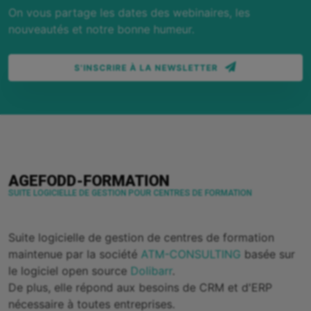
On vous partage les dates des webinaires, les
nouveautés et notre bonne humeur.
S'INSCRIRE À LA NEWSLETTER
AGEFODD-FORMATION
SUITE LOGICIELLE DE GESTION POUR CENTRES DE FORMATION
Suite logicielle de gestion de centres de formation
maintenue par la société
ATM-CONSULTING
basée sur
le logiciel open source
Dolibarr
.
De plus, elle répond aux besoins de CRM et d'ERP
nécessaire à toutes entreprises.