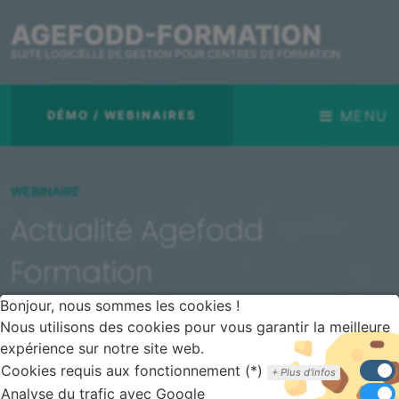
AGEFODD-FORMATION
SUITE LOGICIELLE DE GESTION POUR CENTRES DE FORMATION
MENU
DÉMO / WEBINAIRES
WEBINAIRE
Actualité Agefodd
Formation
Bonjour, nous sommes les cookies !
Nous utilisons des cookies pour vous garantir la meilleure
expérience sur notre site web.
Pour suivre toutes nos actualités, inscrivez-vous à
Cookies requis aux fonctionnement (*)
notre newsletter !
Plus d'infos
Analyse du trafic avec Google