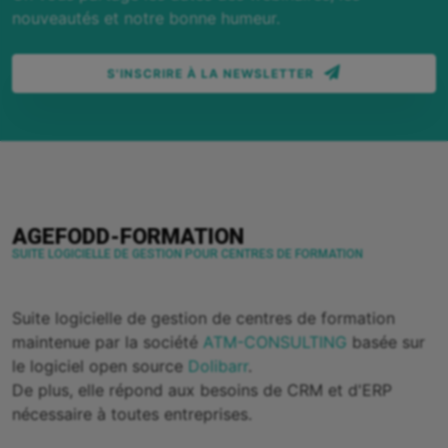
nouveautés et notre bonne humeur.
S'INSCRIRE À LA NEWSLETTER
AGEFODD-FORMATION
SUITE LOGICIELLE DE GESTION POUR CENTRES DE FORMATION
Suite logicielle de gestion de centres de formation
maintenue par la société
ATM-CONSULTING
basée sur
le logiciel open source
Dolibarr
.
De plus, elle répond aux besoins de CRM et d'ERP
nécessaire à toutes entreprises.