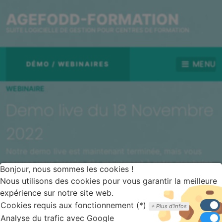
AGEFODD-FORMATION
SUITE LOGICIELLE DE GESTION POUR CENTRES DE FORMATION
MENU
DÉMO / WEBINAIRES
WEBINAIRE
Demo live du 18 Novembre
2022
Notre demo live est maintenant terminée, mais vous
pouvez vous inscrire dès maintenant à notre prochaine
Bonjour, nous sommes les cookies !
démonstration.
Nous utilisons des cookies pour vous garantir la meilleure
expérience sur notre site web.
Cookies requis aux fonctionnement (*)
Plus d'infos
Analyse du trafic avec Google