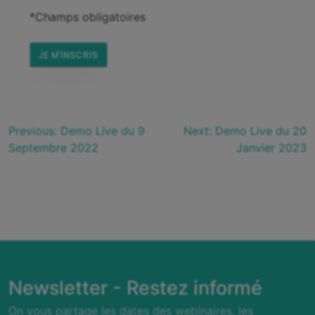
*Champs obligatoires
Previous:
Demo Live du 9
Next:
Demo Live du 20
Septembre 2022
Janvier 2023
Newsletter - Restez informé
On vous partage les dates des webinaires, les