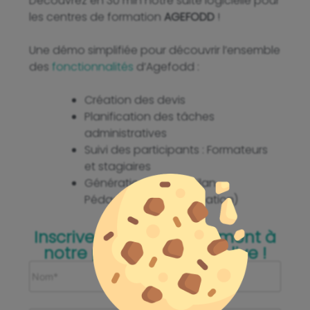
Découvrez en 30 min notre suite logicielle pour
les centres de formation
AGEFODD
!
Une démo simplifiée pour découvrir l’ensemble
des
fonctionnalités
d’Agefodd :
Création des devis
Planification des tâches
administratives
Suivi des participants : Formateurs
et stagiaires
Génération du BPF (Bilan
Pédagogique de Formation)
Inscrivez-vous gratuitement à
notre prochaine démo live !