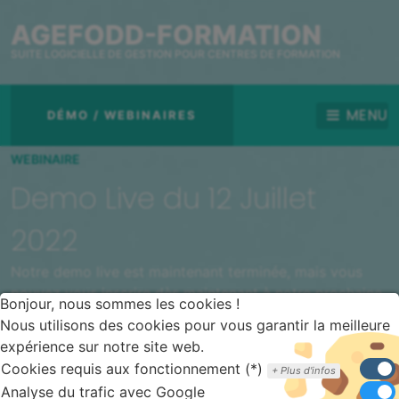
AGEFODD-FORMATION
SUITE LOGICIELLE DE GESTION POUR CENTRES DE FORMATION
MENU
DÉMO / WEBINAIRES
WEBINAIRE
Demo Live du 12 Juillet
2022
Notre demo live est maintenant terminée, mais vous
pouvez vous inscrire dès maintenant à notre prochaine
Bonjour, nous sommes les cookies !
démonstration.
Nous utilisons des cookies pour vous garantir la meilleure
expérience sur notre site web.
Cookies requis aux fonctionnement (*)
Plus d'infos
Analyse du trafic avec Google