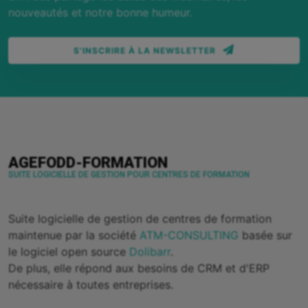
nouveautés et notre bonne humeur.
S'INSCRIRE À LA NEWSLETTER
AGEFODD-FORMATION
SUITE LOGICIELLE DE GESTION POUR CENTRES DE FORMATION
Suite logicielle de gestion de centres de formation
maintenue par la société
ATM-CONSULTING
basée sur
le logiciel open source
Dolibarr
.
De plus, elle répond aux besoins de CRM et d'ERP
nécessaire à toutes entreprises.