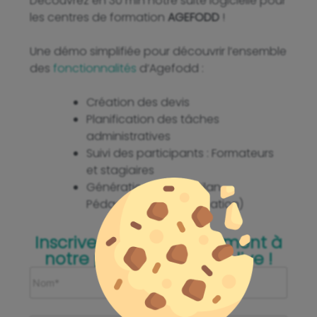
Découvrez en 30 min notre suite logicielle pour
les centres de formation
AGEFODD
!
Une démo simplifiée pour découvrir l’ensemble
des
fonctionnalités
d’Agefodd :
Création des devis
Planification des tâches
administratives
Suivi des participants : Formateurs
et stagiaires
Génération du BPF (Bilan
Pédagogique de Formation)
Inscrivez-vous gratuitement à
notre prochaine démo live !