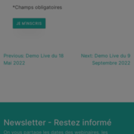
*Champs obligatoires
Previous:
Demo Live du 18
Next:
Demo Live du 9
Mai 2022
Septembre 2022
Newsletter - Restez informé
On vous partage les dates des webinaires, les