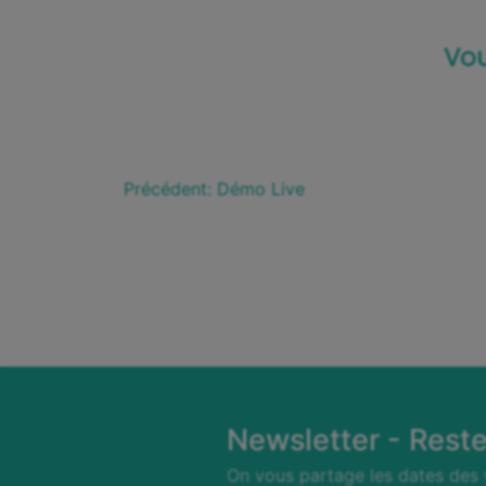
Vou
Précédent:
Démo Live
Newsletter - Rest
On vous partage les dates des 