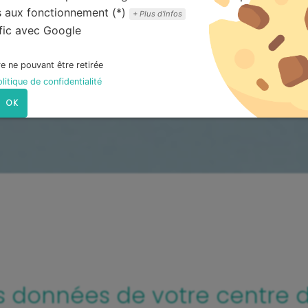
s aux fonctionnement (*)
Plus d'infos
fic avec Google
re ne pouvant être retirée
litique de confidentialité
OK
es données de votre centre 