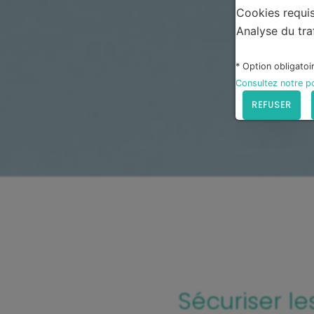
Cookies requi
Analyse du tra
* Option obligatoi
Consultez notre po
REFUSER
Sécuriser l