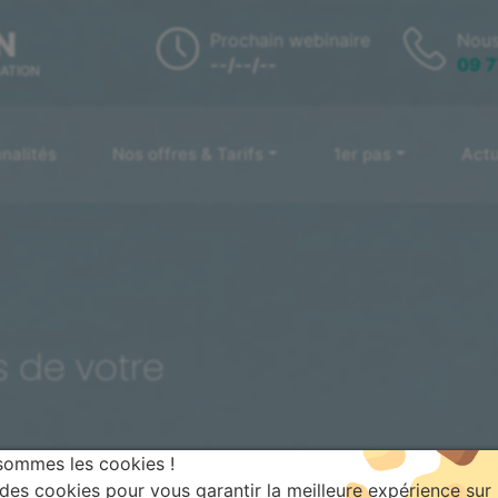
N
Prochain webinaire
Nous
--/--/--
09 7
MATION
nalités
Nos offres & Tarifs
1er pas
Actu
s de votre
sommes les cookies !
 des cookies pour vous garantir la meilleure expérience sur 