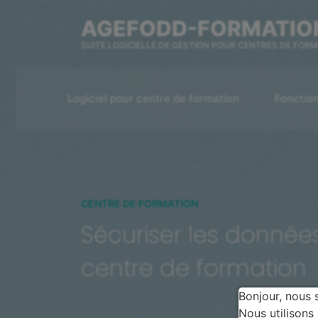
AGEFODD-FORMATIO
SUITE LOGICIELLE DE GESTION POUR CENTRES DE FOR
Logiciel pour centre de formation
Fonction
CENTRE DE FORMATION
Sécuriser les donnée
centre de formation
Bonjour, nous 
Nous utilisons