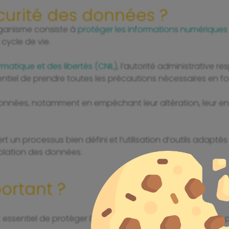
curité des données ?
rganisme consiste à
protéger les informations numériques
 cycle de vie.
matique et des libertés (CNIL)
, l’autorité administrative r
essentiel de prendre toutes les précautions nécessaires en
 données, notamment en empêchant leur altération, leur
ert un processus bien défini et l’utilisation d’outils adap
olation des données.
ortant ?
t essentiel de protéger les différentes données que vous 