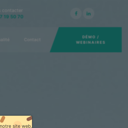
 contacter
Facebook
Linked-
7 19 50 70
In
DÉMO /
alité
Contact
WEBINAIRES
notre site web.