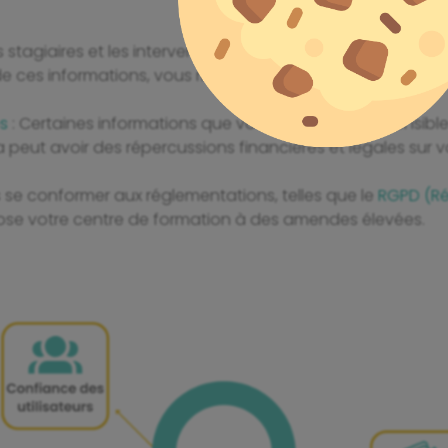
es stagiaires et les intervenants comptent sur vous pour s
de ces informations, vous risquez de perdre leur confiance
s
: Certaines informations que vous détenez sont sensibles 
 peut avoir des répercussions financières et légales sur v
 se conformer aux réglementations, telles que le
RGPD (Ré
pose votre centre de formation à des amendes élevées.