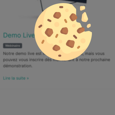
Demo Live du 15 Mars 2022
Webinaire
Notre demo live est maintenant terminée, mais vous
pouvez vous inscrire dès maintenant à notre prochaine
démonstration.
Lire la suite »