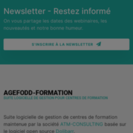
Newsletter - Restez informé
On vous partage les dates des webinaires, les
nouveautés et notre bonne humeur.
S'INSCRIRE À LA NEWSLETTER
AGEFODD-FORMATION
SUITE LOGICIELLE DE GESTION POUR CENTRES DE FORMATION
Suite logicielle de gestion de centres de formation
maintenue par la société
ATM-CONSULTING
basée sur
le logiciel open source
Dolibarr
.