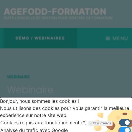
AGEFODD-FORMATION
SUITE LOGICIELLE DE GESTION POUR CENTRES DE FORMATION
MENU
DÉMO / WEBINAIRES
WEBINAIRE
Webinaire
Bonjour, nous sommes les cookies !
Nous utilisons des cookies pour vous garantir la meilleure
expérience sur notre site web.
Pour suivre toutes nos actualités, inscrivez-vous à
notre newsletter !
Cookies requis aux fonctionnement (*)
Plus d'infos
Analyse du trafic avec Google